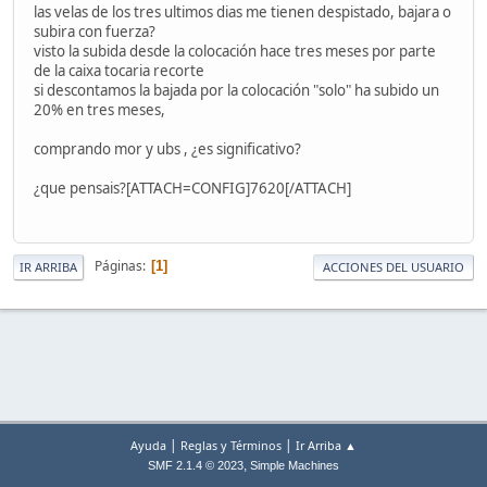
las velas de los tres ultimos dias me tienen despistado, bajara o
subira con fuerza?
visto la subida desde la colocación hace tres meses por parte
de la caixa tocaria recorte
si descontamos la bajada por la colocación "solo" ha subido un
20% en tres meses,
comprando mor y ubs , ¿es significativo?
¿que pensais?[ATTACH=CONFIG]7620[/ATTACH]
Páginas
1
IR ARRIBA
ACCIONES DEL USUARIO
|
|
Ayuda
Reglas y Términos
Ir Arriba ▲
,
SMF 2.1.4 © 2023
Simple Machines